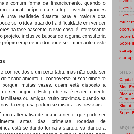
investi
mais comum forma de financiamento, quando o
investi
m capital próprio na startup. Investir grandes
investi
 é uma realidade distante para a maioria dos
mulher
ode ser o ideal quando há dificuldade em vender
dores na fase nascente. Neste caso, é interessante
oportun
o projeto, inclusive buscando alguma consultoria
Sobre 
do próprio empreendedor pode ser importante neste
Sobre I
startup
startup
dos
de conhecidos é um certo tabu, mas não pode ser
SITES
 de financiamento. É controverso buscar dinheiro
Capital
 porque, muitas vezes, quem está disposto a
Blog E
fil do seu negócio. Este problema é especialmente
Blog An
e familiares ou amigos muito próximos, quando as
Campo
umos da empresa podem se misturar às pessoais.
Blog do
Super 
é uma alternativa de financiamento, que pode ser
palmente antes das primeiras rodadas de
ainda está se dando forma à startup, validando a
ARQUI