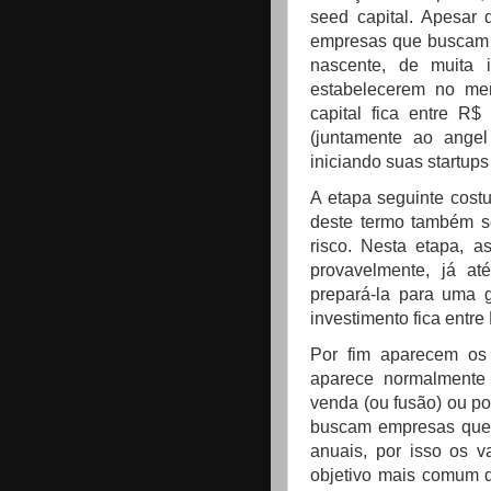
seed capital. Apesar
empresas que buscam e
nascente, de muita 
estabelecerem no me
capital fica entre R$
(juntamente ao ange
iniciando suas startup
A etapa seguinte cost
deste termo também se
risco. Nesta etapa, 
provavelmente, já a
prepará-la para uma g
investimento fica entr
Por fim aparecem os f
aparece normalmente 
venda (ou fusão) ou po
buscam empresas que 
anuais, por isso os 
objetivo mais comum d