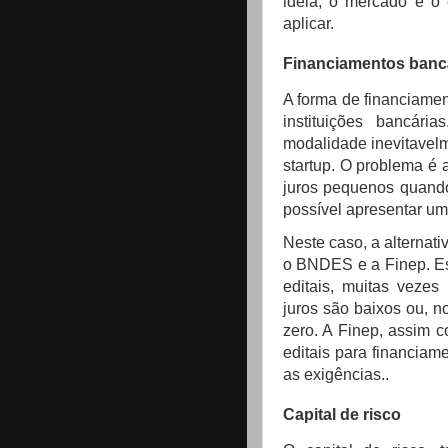
ideia, o mercado e o 
aplicar.
Financiamentos banc
A forma de financiame
instituições bancári
modalidade inevitavel
startup. O problema é
juros pequenos quando 
possível apresentar um 
Neste caso, a alternat
o BNDES e a Finep. Est
editais, muitas veze
juros são baixos ou, n
zero. A Finep, assim 
editais para financia
as exigências..
Capital de risco