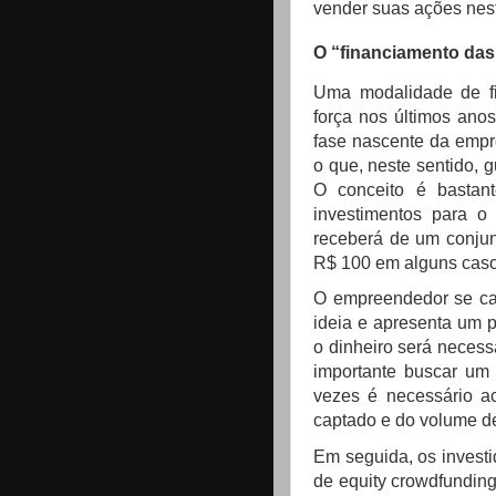
vender suas ações nes
O “financiamento da
Uma modalidade de fi
força nos últimos ano
fase nascente da empr
o que, neste sentido,
O conceito é bastan
investimentos para o 
receberá de um conjun
R$ 100 em alguns caso
O empreendedor se cad
ideia e apresenta um 
o dinheiro será necessá
importante buscar um 
vezes é necessário ac
captado e do volume de
Em seguida, os investi
de equity crowdfundin