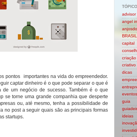
TÓPIC
advisor
angel i
anjosdo
BRASIL
capital
conselh
criação
criativo
dicas
s pontos importantes na vida do empreendedor.
empree
uir captar dinheiro é o que pode separar o que é
entrepr
a de um negócio de sucesso. Também é o que
evento
up se torne uma grande companhia que desperte
guia
mpresas ou, até mesmo, tenha a possibilidade de
guiadei
ira no post a seguir quais são as principais formas
ideias
s startups.
inovaç
investi