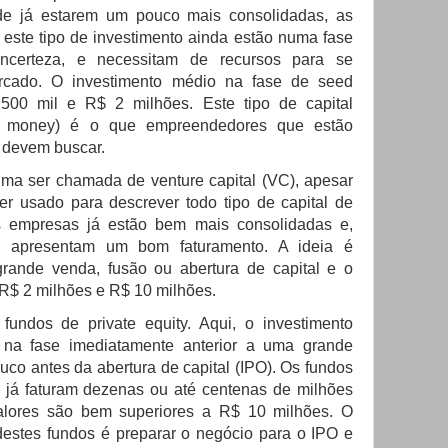
 de já estarem um pouco mais consolidadas, as
ste tipo de investimento ainda estão numa fase
incerteza, e necessitam de recursos para se
rcado. O investimento médio na fase de seed
 500 mil e R$ 2 milhões. Este tipo de capital
l money) é o que empreendedores que estão
s devem buscar.
uma ser chamada de venture capital (VC), apesar
r usado para descrever todo tipo de capital de
as empresas já estão bem mais consolidadas e,
té apresentam um bom faturamento. A ideia é
rande venda, fusão ou abertura de capital e o
e R$ 2 milhões e R$ 10 milhões.
undos de private equity. Aqui, o investimento
na fase imediatamente anterior a uma grande
uco antes da abertura de capital (IPO). Os fundos
já faturam dezenas ou até centenas de milhões
valores são bem superiores a R$ 10 milhões. O
estes fundos é preparar o negócio para o IPO e