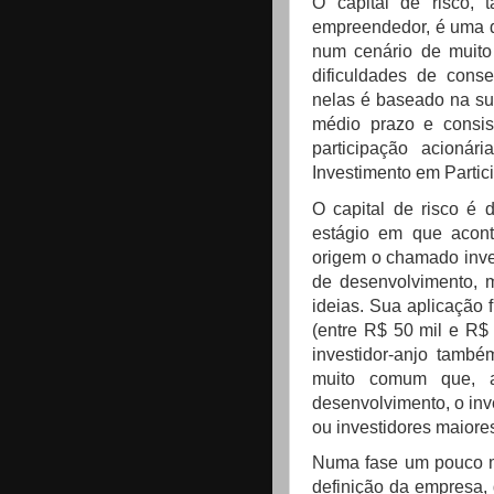
O capital de risco, 
empreendedor, é uma d
num cenário de muito 
dificuldades de conse
nelas é baseado na su
médio prazo e consis
participação acionár
Investimento em Partic
O capital de risco é 
estágio em que acon
origem o chamado inves
de desenvolvimento, 
ideias. Sua aplicação 
(entre R$ 50 mil e R$ 
investidor-anjo tamb
muito comum que, 
desenvolvimento, o inv
ou investidores maiore
Numa fase um pouco ma
definição da empresa, 