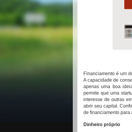
Financiamento é um do
A capacidade de conseg
apenas uma boa idei
permite que uma start
interesse de outras e
abrir seu capital. Conf
de financiamento para a
Dinheiro próprio