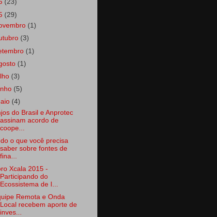
6
(23)
5
(29)
ovembro
(1)
utubro
(3)
etembro
(1)
gosto
(1)
ulho
(3)
unho
(5)
aio
(4)
jos do Brasil e Anprotec
assinam acordo de
coope...
do o que você precisa
saber sobre fontes de
fina...
ro Xcala 2015 -
Participando do
Ecossistema de I...
uipe Remota e Onda
Local recebem aporte de
inves...