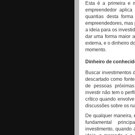
Esta é a primeira e 
empreendedor aplica u
quantias desta forma
empreendedores, mas p
a ideia para os investi
dar uma forma maior a
externa, e o dinheiro 
momento.
Dinheiro de conheci
Buscar investimentos 
descartado como fonte
de pessoas próximas
investir não tem o per
crítico quando envolv
discussões sobre os r
De qualquer maneira, 
fundamental princi
investimento, quando 