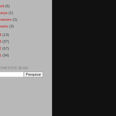
bril
(5)
arço
(1)
evereiro
(2)
aneiro
(3)
4
(13)
3
(37)
2
(57)
1
(34)
ISAR ESTE BLOG