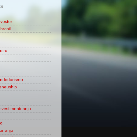
OS
nvestor
brasil
eiro
ndedorismo
eneuship
s
nvestimentoanjo
ão
dor anjo