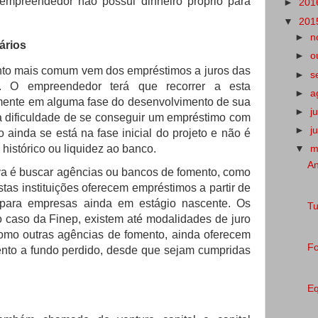
empreendedor não possui dinheiro próprio para
►
201
▼
201
►
n
ários
►
o
nto mais comum vem dos empréstimos a juros das
►
s
as. O empreendedor terá que recorrer a esta
►
a
mente em alguma fase do desenvolvimento de sua
►
j
 a dificuldade de se conseguir um empréstimo com
►
j
ainda se está na fase inicial do projeto e não é
histórico ou liquidez ao banco.
▼
m
An
iva é buscar agências ou bancos de fomento, como
as instituições oferecem empréstimos a partir de
s para empresas ainda em estágio nascente. Os
Tu
o caso da Finep, existem até modalidades de juro
como outras agências de fomento, ainda oferecem
Fo
mento a fundo perdido, desde que sejam cumpridas
Eq