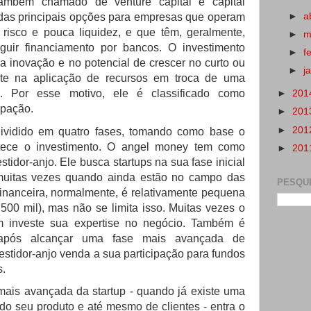
também chamado de venture capital e capital
as principais opções para empresas que operam
►
a
risco e pouca liquidez, e que têm, geralmente,
►
m
guir financiamento por bancos. O investimento
►
f
a inovação e no potencial de crescer no curto ou
►
j
te na aplicação de recursos em troca de uma
ia. Por esse motivo, ele é classificado como
►
201
ipação.
►
201
►
201
dividido em quatro fases, tomando como base o
tece o investimento. O angel money tem como
►
201
tidor-anjo. Ele busca startups na sua fase inicial
muitas vezes quando ainda estão no campo das
PESQU
financeira, normalmente, é relativamente pequena
500 mil), mas não se limita isso. Muitas vezes o
ém investe sua expertise no negócio. Também é
após alcançar uma fase mais avançada de
estidor-anjo venda a sua participação para fundos
s.
is avançada da startup - quando já existe uma
do seu produto e até mesmo de clientes - entra o