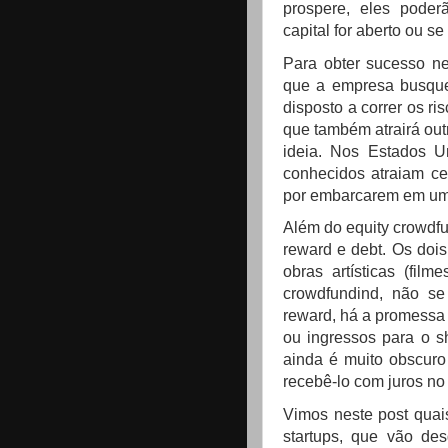
prospere, eles poder
capital for aberto ou s
Para obter sucesso ne
que a empresa busque 
disposto a correr os r
que também atrairá out
ideia. Nos Estados U
conhecidos atraiam ce
por embarcarem em um 
Além do equity crowdfu
reward e debt. Os doi
obras artísticas (fil
crowdfundind, não se
reward, há a promessa
ou ingressos para o s
ainda é muito obscuro 
recebê-lo com juros no 
Vimos neste post quai
startups, que vão de