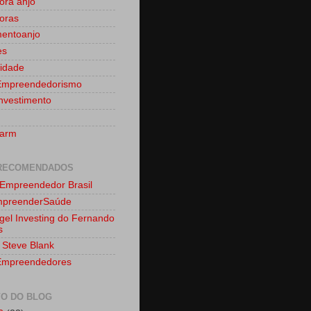
dora anjo
doras
mentoanjo
es
idade
Empreendedorismo
nvestimento
farm
 RECOMENDADOS
 Empreendedor Brasil
mpreenderSaúde
gel Investing do Fernando
s
 Steve Blank
Empreendedores
VO DO BLOG