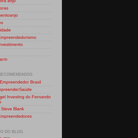
dora anjo
doras
mentoanjo
es
idade
Empreendedorismo
nvestimento
farm
 RECOMENDADOS
 Empreendedor Brasil
mpreenderSaúde
gel Investing do Fernando
s
 Steve Blank
Empreendedores
VO DO BLOG