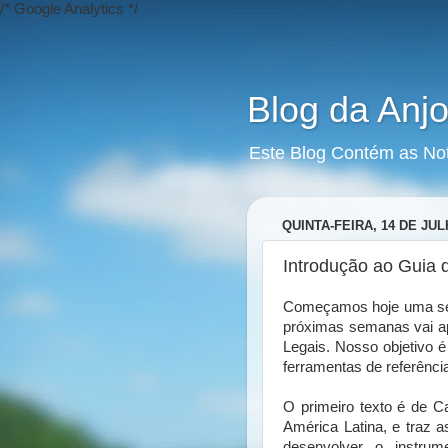
/* Google Analytics */
Blog da Anjo
Este Blog Contém as No
QUINTA-FEIRA, 14 DE JUL
Introdução ao Guia 
Começamos hoje uma séri
próximas semanas vai a
Legais. Nosso objetivo 
ferramentas de referênci
O primeiro texto é de Ca
América Latina, e traz 
desenvolver o instru