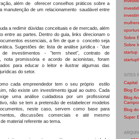
investi
ração, além de
oferecer conselhos práticos sobre a
investi
a manutenção de um relacionamento
saudável entre
investi
mulher
uda a redimir dúvidas conceituais e de mercado, além
oportun
o entre as partes. Dentro do guia, links direcionam o
Sobre 
documentos essenciais, a fim de que o
conceito seja
Sobre I
tica. Sugestões de: lista de análise jurídica - "due
startup
 de investimentos - "term sheet", contrato de
, nota promissória e acordo de acionistas, foram
startup
ados para educar o leitor e ilustrar algumas das
jurídicas do setor.
SITES
Capital
como cada empreendedor tem o seu próprio
estilo
Blog E
ssim, não existe um investimento igual ao outro. Cada
ige uma análise cuidadosa por um profissional
Blog An
Campo
tivo, não se tem a pretensão de estabelecer modelos
documentos, neste caso, servem como base para
Blog do
cimentos, discussões comerciais e até mesmo
Super 
de material referente ao tema.
ARQUI