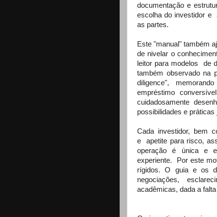
documentação e estrutu
escolha do investidor e
as partes.
Este "manual" também aj
de nivelar o conheciment
leitor para modelos
de 
também observado na prá
diligence", memorando
empréstimo conversível
cuidadosamente desenh
possibilidades e práticas 
Cada investidor, bem 
e
apetite para risco, a
operação é única e ex
experiente.
Por este mo
rígidos. O guia e os 
negociações, esclare
acadêmicas, dada a falta 