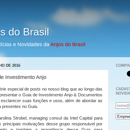
s do Brasil
tícias e Novidades da
Anjos do Brasil
HO DE 2016
COMPA
de Investimento Anjo
CADAST
e especial de posts no nosso blog que ao longo das
NOVID
presentar o Guia de Investimento Anjo & Documentos
é esclarecer suas funções e usos, além de abordar as
a presentes no Guia.
rolina Strobel, managing consul da Intel Capital para
as principais motivações desse grupo responsável por
mento e também a importância desse Guia para