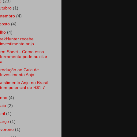
6
(23)
utubro
(1)
etembro
(4)
gosto
(4)
ulho
(4)
ekHunter recebe
investimento anjo
rm Sheet - Como essa
ferramenta pode auxiliar
a ...
trodução ao Guia de
Investimento Anjo
vestimento Anjo no Brasil
tem potencial de R$1.7...
unho
(4)
aio
(2)
bril
(1)
arço
(1)
evereiro
(1)