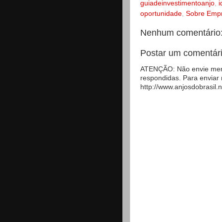
guiadeinvestimentoanjo
,
i
oportunidade
,
Sobre Emp
Nenhum comentário
Postar um comentár
ATENÇÃO: Não envie mens
respondidas. Para enviar
http://www.anjosdobrasil.n