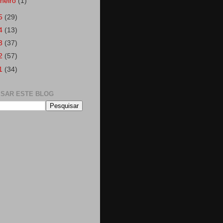
aneiro
(1)
5
(29)
4
(13)
3
(37)
2
(57)
1
(34)
ISAR ESTE BLOG