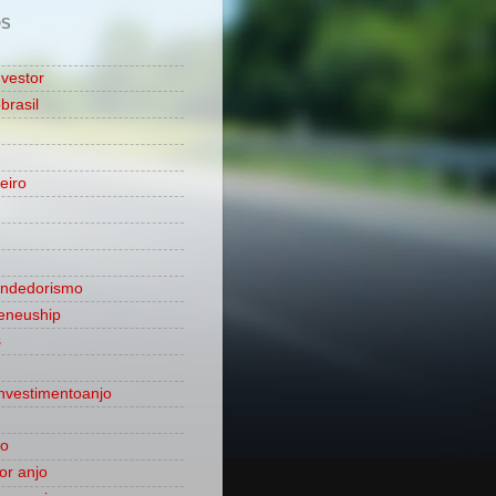
OS
nvestor
brasil
eiro
ndedorismo
eneuship
s
nvestimentoanjo
ão
dor anjo