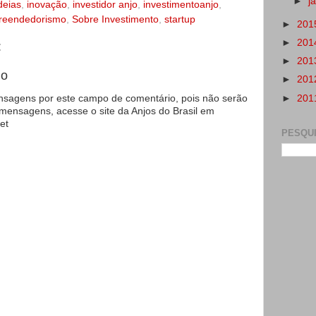
►
j
deias
,
inovação
,
investidor anjo
,
investimentoanjo
,
reendedorismo
,
Sobre Investimento
,
startup
►
201
►
201
:
►
201
io
►
201
►
201
agens por este campo de comentário, pois não serão
 mensagens, acesse o site da Anjos do Brasil em
et
PESQU