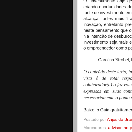
O
investimento anjo g
criando oportunidades de
fonte de investimento 
alcançar fontes mais "tr
inovação, entretanto p
neste pensamento que o
Na intenção de desburocra
investimento seja mais ef
o empreendedor como para
Carolina Strobel,
O conteúdo deste texto, i
vista é de total resp
colaborador(a) o faz vol
expressos em suas contr
necessariamente o ponto d
Baixe o Guia gratuitamen
Postado por
Anjos do Bras
Marcadores:
advisor
,
ange