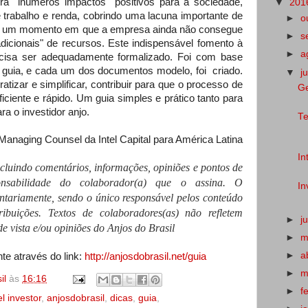
era
inúmeros impactos
positivos para a sociedade,
▼
201
 trabalho e renda, cobrindo uma lacuna importante de
►
o
em um momento em que a empresa ainda não consegue
►
s
adicionais" de recursos. Este indispensável fomento à
►
a
recisa ser adequadamente formalizado. Foi com base
 guia, e cada um dos documentos modelo, foi
criado.
▼
j
tizar e simplificar, contribuir para que o processo de
Ge
iciente e rápido. Um guia simples e prático tanto para
 o investidor anjo.
Te
 Managing Counsel da Intel Capital para América Latina
In
ncluindo comentários, informações, opiniões e pontos de
onsabilidade do colaborador(a) que o assina. O
In
untariamente, sendo o único responsável pelos conteúdo
ibuições. Textos de colaboradores(as) não refletem
►
j
e vista e/ou opiniões do Anjos do Brasil
►
m
►
a
te através do link:
http://anjosdobrasil.net/guia
►
m
il
às
16:16
►
f
l investor
,
anjosdobrasil
,
dicas
,
guia
,