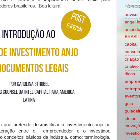
ores brasileiros. Boa leitura!
TÓPIC
advisor
angel i
anjosdo
BRASIL
capital
conselh
criação
criativo
dicas
empree
entrepr
evento
guia
guiadei
ideias
que pretende desmistificar o investimento anjo no
inovaç
interação entre o
empreendedor e o investidor,
investi
o conceitos básicos da indústria, como: terminologia,