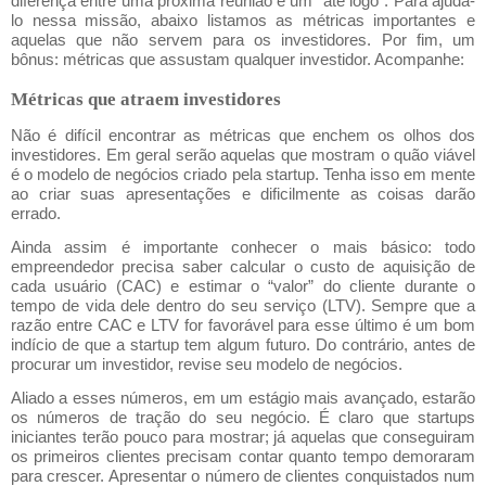
diferença entre uma próxima reunião e um “até logo”. Para ajudá-
lo nessa missão, abaixo listamos as métricas importantes e 
aquelas que não servem para os investidores. Por fim, um 
bônus: métricas que assustam qualquer investidor. Acompanhe:
Métricas que atraem investidores
Não é difícil encontrar as métricas que enchem os olhos dos 
investidores. Em geral serão aquelas que mostram o quão viável 
é o modelo de negócios criado pela startup. Tenha isso em mente 
ao criar suas apresentações e dificilmente as coisas darão 
errado.
Ainda assim é importante conhecer o mais básico: todo 
empreendedor precisa saber calcular o custo de aquisição de 
cada usuário (CAC) e estimar o “valor” do cliente durante o 
tempo de vida dele dentro do seu serviço (LTV). Sempre que a 
razão entre CAC e LTV for favorável para esse último é um bom 
indício de que a startup tem algum futuro. Do contrário, antes de 
procurar um investidor, revise seu modelo de negócios.
Aliado a esses números, em um estágio mais avançado, estarão 
os números de tração do seu negócio. É claro que startups 
iniciantes terão pouco para mostrar; já aquelas que conseguiram 
os primeiros clientes precisam contar quanto tempo demoraram 
para crescer. Apresentar o número de clientes conquistados num 