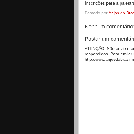
Inscrições para a palest
Postado por
Anjos do Bras
Nenhum comentário
Postar um comentár
ATENÇÃO: Não envie mens
respondidas. Para enviar
http://www.anjosdobrasil.n