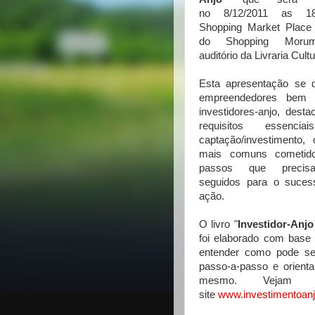
no 8/12/2011 as 1
Shopping Market Place 
do Shopping Morum
auditório da Livraria Cultu
Esta apresentação se d
empreendedores bem
investidores-anjo, dest
requisitos essencia
captação/investimento,
mais comuns cometid
passos que precis
seguidos para o suces
ação.
O livro "
Investidor-Anjo
foi elaborado com bas
entender como pode ser
passo-a-passo e orient
mesmo. Vejam s
site
www.investimentoanj