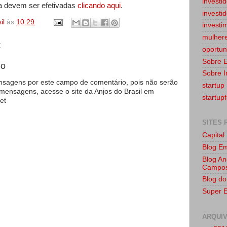
investi
ra devem ser efetivadas
clicando aqui
.
investi
il
às
10:29
investi
mulher
:
oportun
Sobre 
io
Sobre I
agens por este campo de comentário, pois não serão
startup
 mensagens, acesse o site da Anjos do Brasil em
startup
et
SITES
Capital
Blog E
Blog An
Campo
Blog do
Super 
ARQUI