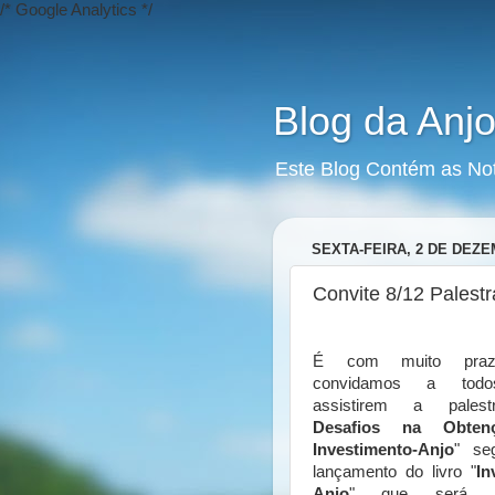
/* Google Analytics */
Blog da Anjo
Este Blog Contém as No
SEXTA-FEIRA, 2 DE DEZE
Convite 8/12 Palestr
É com muito praz
convidamos a todo
assistirem a pales
Desafios na Obten
Investimento-Anjo
" se
lançamento do livro "
In
Anjo
" que será re